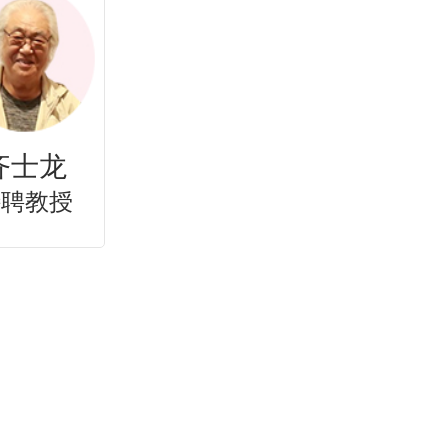
徐燕
特聘教授