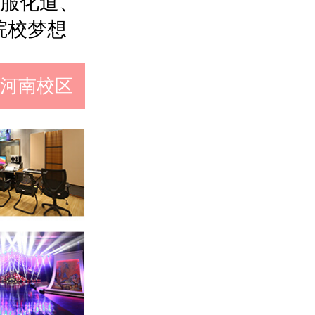
服化道、
院校梦想
河南校区