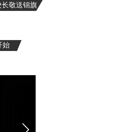
校长敬送锦旗
开始