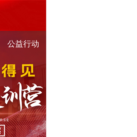
公益行动
2026年艺考中影人教育音乐方向获得 中传合格证45张，中戏合格证11张，浙传合格证24张
中影人教育2026年中国传媒大学获得116张合格证，播音与主持专业摘得36张，占中传全国合格证1/8.