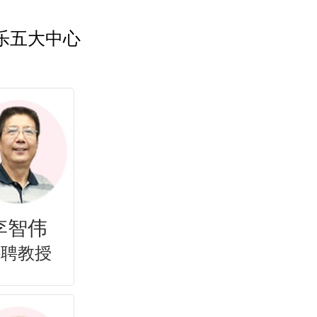
乐五大中心
向
李当岐
特聘教授