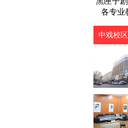
黑匣子剧
各专业
中戏校区